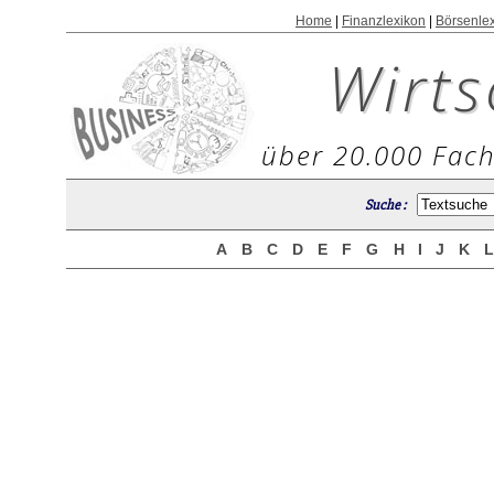
Home
|
Finanzlexikon
|
Börsenle
Wirts
über 20.000 Fach
Suche :
A
B
C
D
E
F
G
H
I
J
K