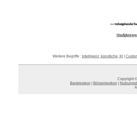
<< vorhergehender Fa
Häufigkeitsve
Weitere Begriffe :
Intelligenz, künstliche, KI
|
Custom
Copyright ©
Banklexikon
|
Börsenlexikon
|
Nutzungs
A