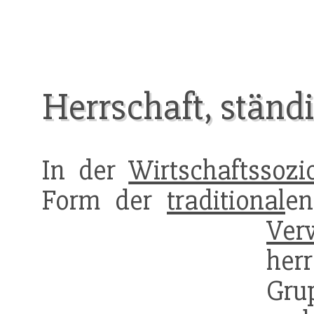
Herrschaft, ständ
In der
Wirtschaftssozi
Form der
traditional
e
Ver
her
Gr