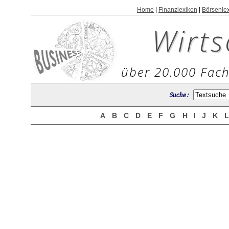
Home
|
Finanzlexikon
|
Börsenle
Wirts
über 20.000 Fach
Suche :
A
B
C
D
E
F
G
H
I
J
K