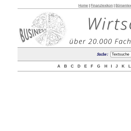
Home
|
Finanzlexikon
|
Börsenle
Wirts
über 20.000 Fach
Suche :
A
B
C
D
E
F
G
H
I
J
K