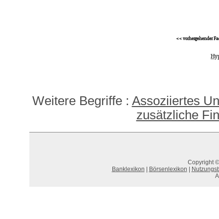
<< vorhergehender Fa
Hy
Weitere Begriffe :
Assoziiertes U
zusätzliche Fi
Copyright ©
Banklexikon
|
Börsenlexikon
|
Nutzungs
A