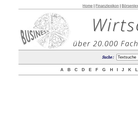
Home
|
Finanzlexikon
|
Börsenle
Wirts
über 20.000 Fach
Suche :
A
B
C
D
E
F
G
H
I
J
K