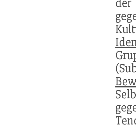
der
geg
Kul
Iden
Gru
(S
Bew
Sel
geg
Ten