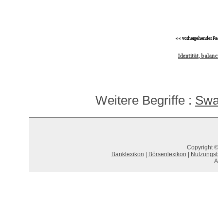
<< vorhergehender Fa
Identität, balan
Weitere Begriffe :
Sw
Copyright ©
Banklexikon
|
Börsenlexikon
|
Nutzungs
A