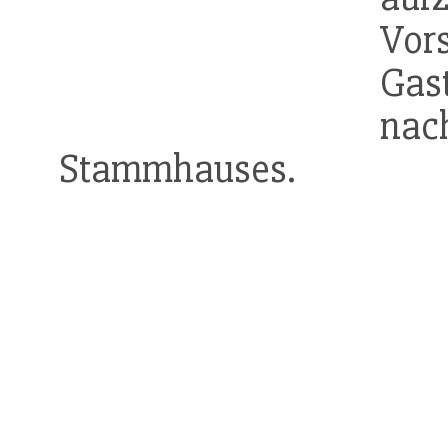
Vo
Gas
nac
Stammhauses.