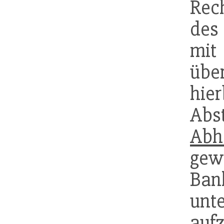
Rec
des
mit
übe
hier
Abs
Abh
gew
Ban
un
aufz