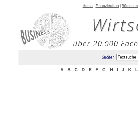
Home
|
Finanzlexikon
|
Börsenle
Wirts
über 20.000 Fach
Suche :
A
B
C
D
E
F
G
H
I
J
K