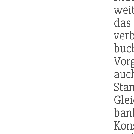
wei
da
ver
buc
Vo
auc
Sta
Gle
ban
Kons