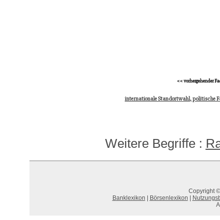
<< vorhergehender Fa
internationale Standortwahl, politische 
Weitere Begriffe :
Ra
Copyright ©
Banklexikon
|
Börsenlexikon
|
Nutzungs
A