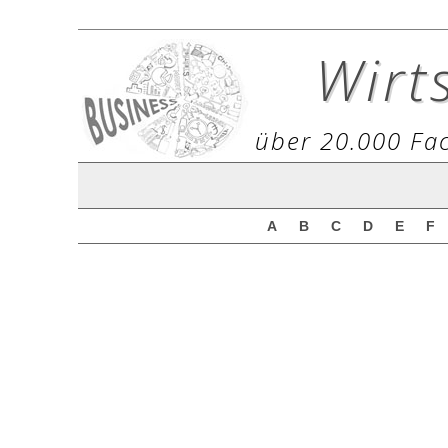
Wirt
über 20.000 Fac
A
B
C
D
E
F