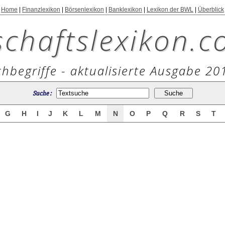
Home
|
Finanzlexikon
|
Börsenlexikon
|
Banklexikon
|
Lexikon der BWL
|
Überblick
schaftslexikon.c
hbegriffe - aktualisierte Ausgabe 20
Suche :
G
H
I
J
K
L
M
N
O
P
Q
R
S
T