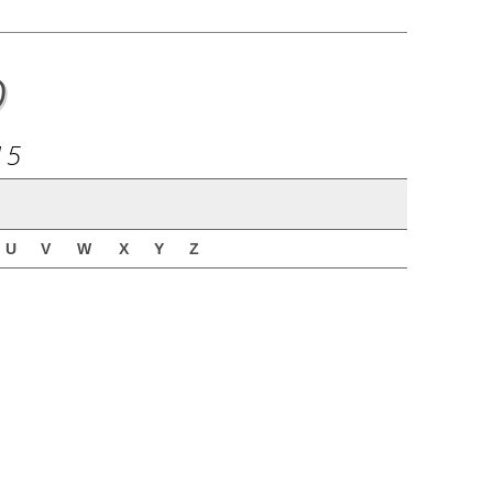
o
15
U
V
W
X
Y
Z