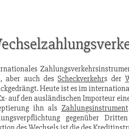
Wechselzahlungsverk
rnationales Zahlungsverkehrsinstrume
-, aber auch des
Scheckverkehr
s der
W
ckgedrängt. Heute ist es im internatio
Ex- auf den ausländischen Importeur ei
eptierung ihn als
Zahlungsinstrument
lungsverpflichtung gegenüber Dritte
ktion
des
Wechsel
s ist die des Kreditins