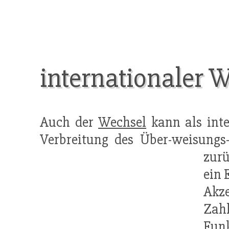
internationaler 
Auch der
Wechsel
kann als inte
Verbreitung des Über-weisungs
zurü
ein 
Akz
Zah
Fun