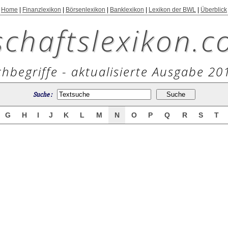
Home
|
Finanzlexikon
|
Börsenlexikon
|
Banklexikon
|
Lexikon der BWL
|
Überblick
schaftslexikon.c
hbegriffe - aktualisierte Ausgabe 20
Suche :
G
H
I
J
K
L
M
N
O
P
Q
R
S
T