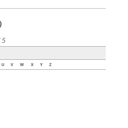
o
15
U
V
W
X
Y
Z