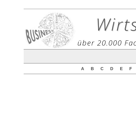
Wirt
über 20.000 Fac
A
B
C
D
E
F