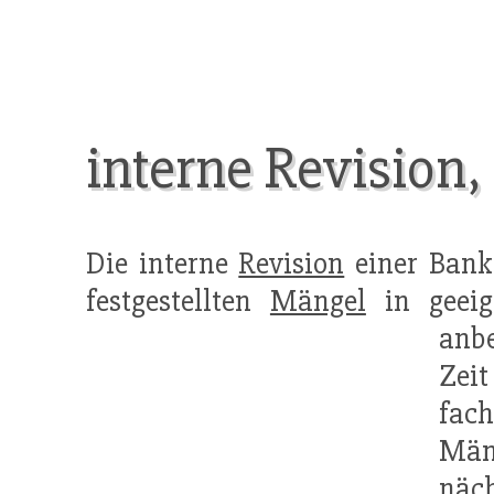
interne Revision,
Die interne
Revision
einer Ban
festgestellten
Mängel
in geeig
anb
Zeit
fac
Mäng
näch