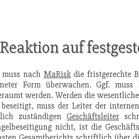
 Reaktion auf festges
k muss nach
MaRisk
die fristgerechte B
neter Form überwachen. Ggf. muss 
eraumt werden. Werden die wesentlich
 beseitigt, muss der Leiter der interne
hlich zuständigen
Geschäftsleiter
schri
elbeseitigung nicht, ist die Geschäft
sten Gesamtberichts schriftlich über d