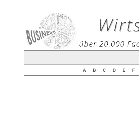
Wirt
über 20.000 Fac
A
B
C
D
E
F