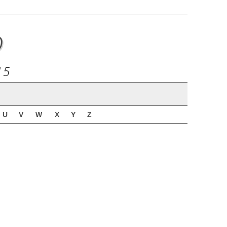
o
15
U
V
W
X
Y
Z