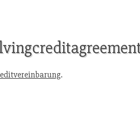
lvingcreditagreemen
reditvereinbarung
.