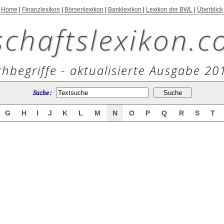
Home
|
Finanzlexikon
|
Börsenlexikon
|
Banklexikon
|
Lexikon der BWL
|
Überblick
schaftslexikon.c
hbegriffe - aktualisierte Ausgabe 20
Suche :
G
H
I
J
K
L
M
N
O
P
Q
R
S
T