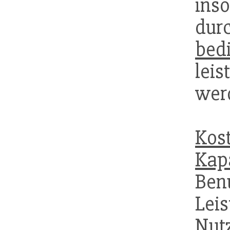
inso
dur
bed
lei
wer
Kos
Kap
Ben
Le
Nut