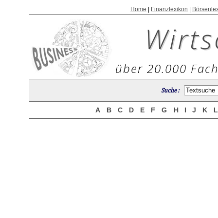
Home
|
Finanzlexikon
|
Börsenle
Wirts
über 20.000 Fach
Suche :
A
B
C
D
E
F
G
H
I
J
K