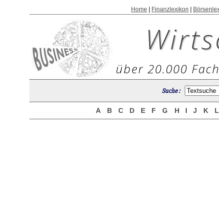
Home
|
Finanzlexikon
|
Börsenle
Wirts
über 20.000 Fach
Suche :
A
B
C
D
E
F
G
H
I
J
K