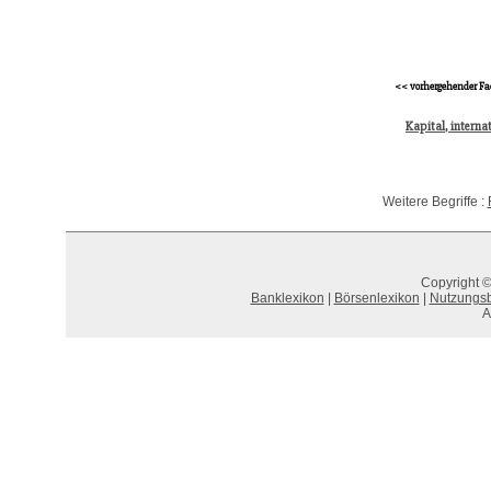
<< vorhergehender Fa
Kapital, interna
Weitere Begriffe :
Copyright ©
Banklexikon
|
Börsenlexikon
|
Nutzungs
A