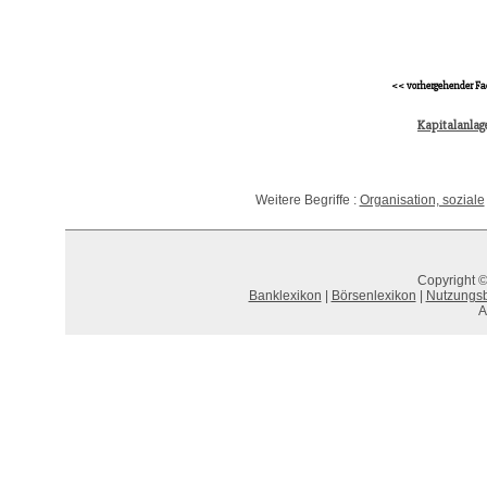
<< vorhergehender Fa
Kapitalanlag
Weitere Begriffe :
Organisation, soziale
Copyright ©
Banklexikon
|
Börsenlexikon
|
Nutzungs
A