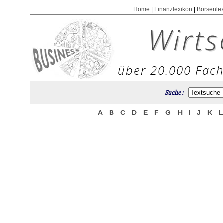
Home
|
Finanzlexikon
|
Börsenle
Wirts
über 20.000 Fach
Suche :
A
B
C
D
E
F
G
H
I
J
K