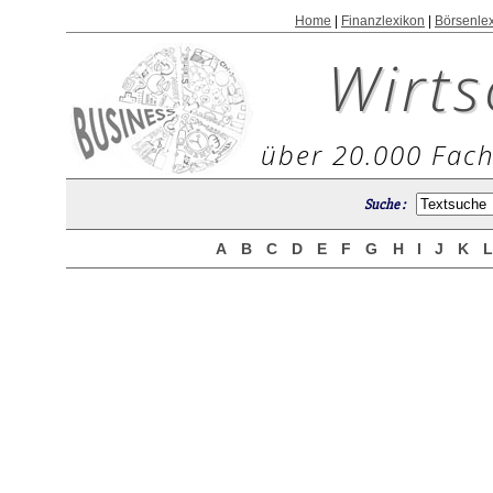
Home
|
Finanzlexikon
|
Börsenle
Wirts
über 20.000 Fach
Suche :
A
B
C
D
E
F
G
H
I
J
K