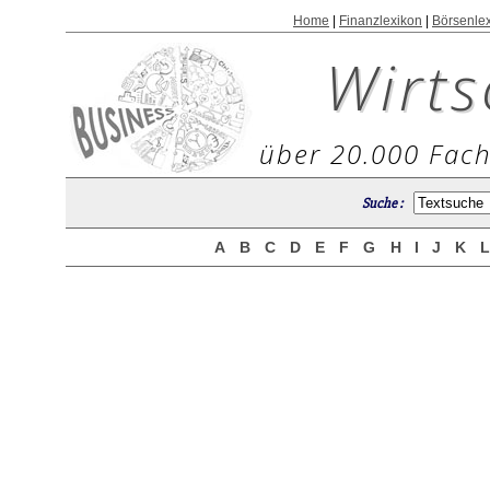
Home
|
Finanzlexikon
|
Börsenle
Wirts
über 20.000 Fach
Suche :
A
B
C
D
E
F
G
H
I
J
K