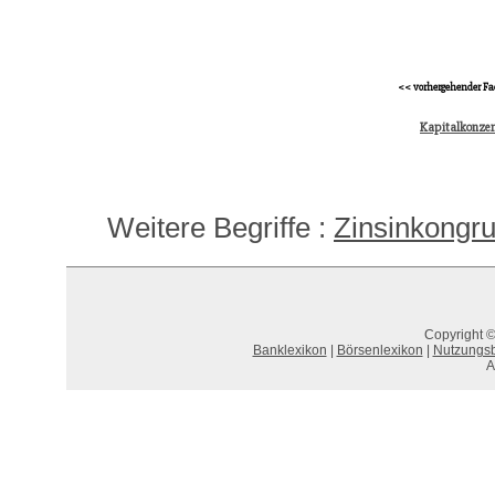
<< vorhergehender Fa
Kapitalkonzen
Weitere Begriffe :
Zinsinkongr
Copyright ©
Banklexikon
|
Börsenlexikon
|
Nutzungs
A