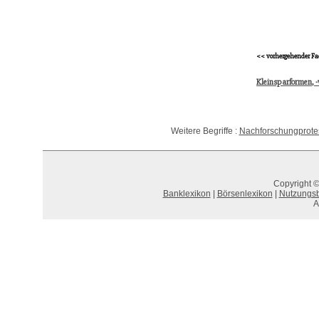
<< vorhergehender Fa
Kleinsparformen, -
Weitere Begriffe :
Nachforschungprote
Copyright ©
Banklexikon
|
Börsenlexikon
|
Nutzungs
A