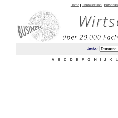
Home
|
Finanzlexikon
|
Börsenle
Wirts
über 20.000 Fach
Suche :
A
B
C
D
E
F
G
H
I
J
K