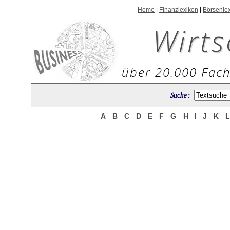
Home
|
Finanzlexikon
|
Börsenle
Wirts
über 20.000 Fach
Suche :
A
B
C
D
E
F
G
H
I
J
K