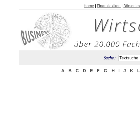
Home
|
Finanzlexikon
|
Börsenle
Wirts
über 20.000 Fach
Suche :
A
B
C
D
E
F
G
H
I
J
K