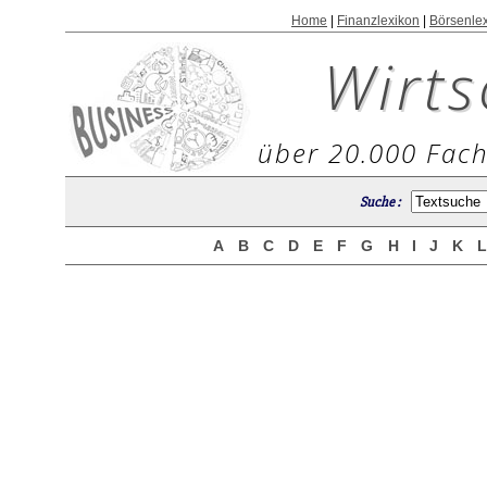
Home
|
Finanzlexikon
|
Börsenle
Wirts
über 20.000 Fach
Suche :
A
B
C
D
E
F
G
H
I
J
K