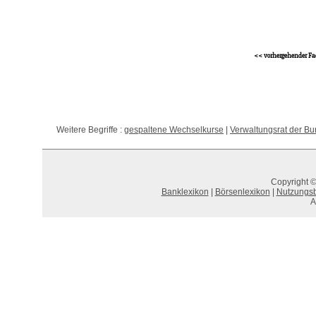
<< vorhergehender Fa
Weitere Begriffe :
gespaltene Wechselkurse
|
Verwaltungsrat der Bun
Copyright ©
Banklexikon
|
Börsenlexikon
|
Nutzungs
A