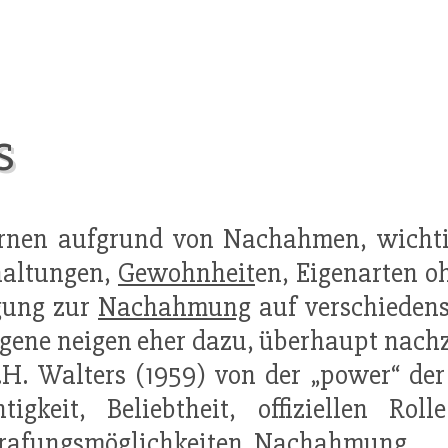
s
ernen aufgrund von Nachahmen, wichtig
haltungen,
Gewohnheit
en, Eigenarten oh
gung zur
Nachahmung
auf verschieden
gene neigen eher dazu, überhaupt nac
.H. Walters (1959) von der „power“ der
htigkeit, Beliebtheit, offiziellen R
rafungsmöglichkeiten.
Nachahmung