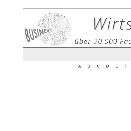
Wirt
über 20.000 Fac
A
B
C
D
E
F