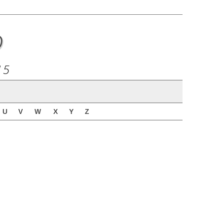
o
15
U
V
W
X
Y
Z