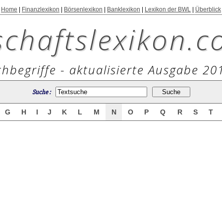
Home
|
Finanzlexikon
|
Börsenlexikon
|
Banklexikon
|
Lexikon der BWL
|
Überblick
schaftslexikon.c
hbegriffe - aktualisierte Ausgabe 20
Suche :
G
H
I
J
K
L
M
N
O
P
Q
R
S
T