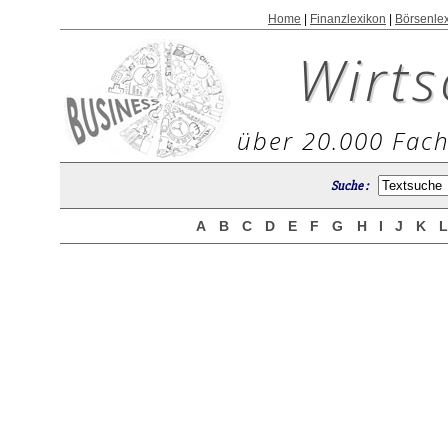
Home
|
Finanzlexikon
|
Börsenle
Wirts
über 20.000 Fach
Suche :
A
B
C
D
E
F
G
H
I
J
K