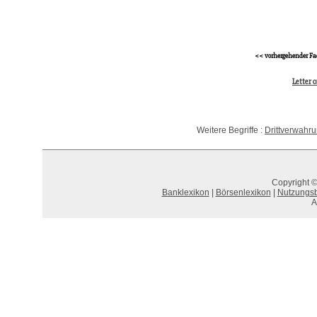
<< vorhergehender Fa
Letter o
Weitere Begriffe :
Drittverwahru
Copyright ©
Banklexikon
|
Börsenlexikon
|
Nutzungs
A