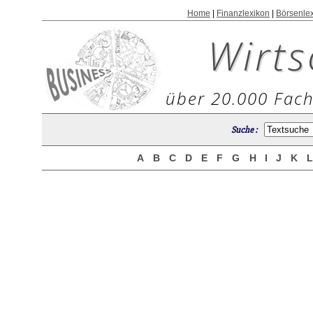
Home
|
Finanzlexikon
|
Börsenle
Wirts
über 20.000 Fach
Suche :
A
B
C
D
E
F
G
H
I
J
K