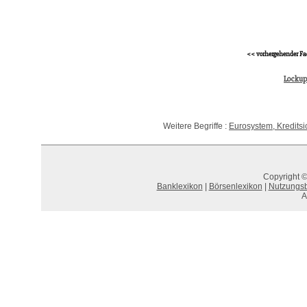
<< vorhergehender Fa
Lockup
Weitere Begriffe :
Eurosystem, Kreditsi
Copyright ©
Banklexikon
|
Börsenlexikon
|
Nutzungs
A