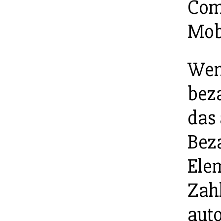
Com
Mobi
Wen
beza
das
Beza
Elem
Zah
auto