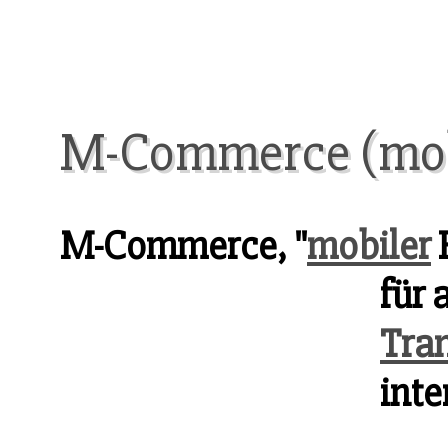
M-Commerce (mob
M-Commerce, "
mobiler
H
für 
Tra
inte