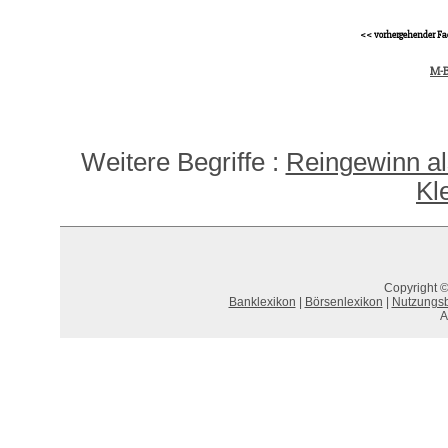
<< vorhergehender Fa
M-B
Weitere Begriffe :
Reingewinn al
Kl
Copyright ©
Banklexikon
|
Börsenlexikon
|
Nutzungs
A