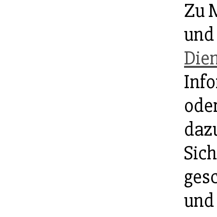
Zu 
und
Dien
Inf
ode
dazu
Sich
ges
und