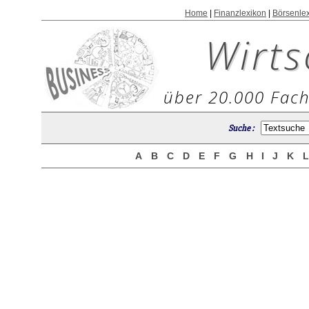
Home
|
Finanzlexikon
|
Börsenle
Wirts
über 20.000 Fach
Suche :
A
B
C
D
E
F
G
H
I
J
K