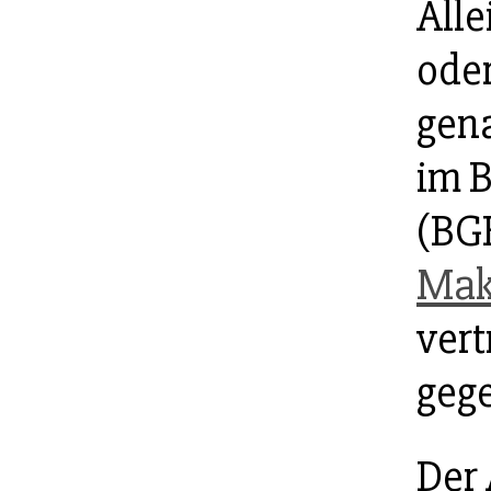
Alle
ode
gen
im 
(BGB
Mak
ver
geg
Der 