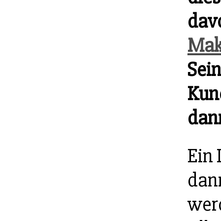
dav
Mak
Sei
Kund
dann
Ein
dann
wer