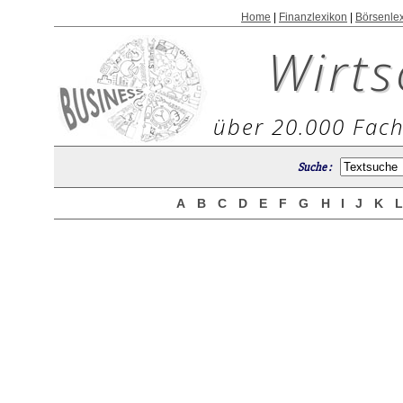
Home
|
Finanzlexikon
|
Börsenle
Wirts
über 20.000 Fach
Suche :
A
B
C
D
E
F
G
H
I
J
K