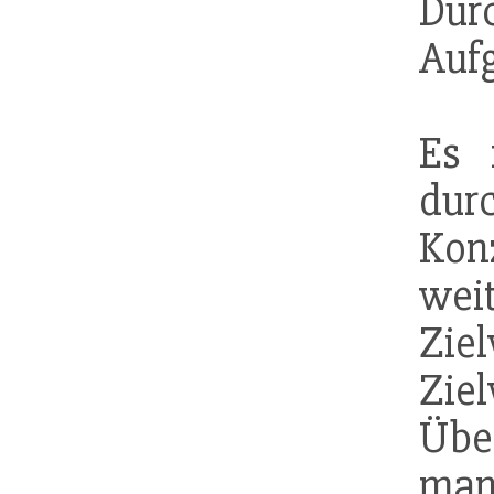
Dur
Auf
Es 
du
Konz
wei
Zi
Zie
Übe
ma