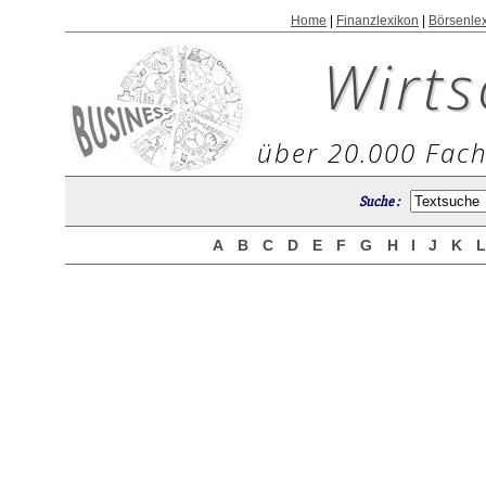
Home
|
Finanzlexikon
|
Börsenle
Wirts
über 20.000 Fach
Suche :
A
B
C
D
E
F
G
H
I
J
K