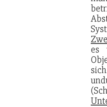
betr
Abs
Sy
Zwe
es
Obj
sich
und
(Sc
Unt