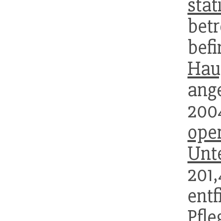
stat
betr
bef
Hau
ang
200
oper
Unt
201
entf
Pfl