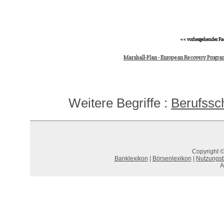
<< vorhergehender Fa
Marshall-Plan - European Recovery Progra
Weitere Begriffe :
Berufssc
Copyright ©
Banklexikon
|
Börsenlexikon
|
Nutzungs
A