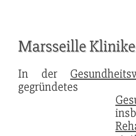
Marsseille Klinik
In der
Gesundheitsw
gegründetes 
Ges
ins
Reha