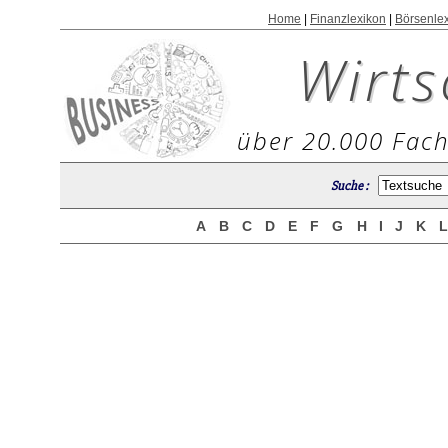
Home
|
Finanzlexikon
|
Börsenle
Wirts
über 20.000 Fach
Suche :
A
B
C
D
E
F
G
H
I
J
K