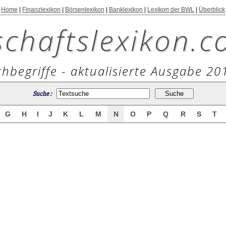
Home
|
Finanzlexikon
|
Börsenlexikon
|
Banklexikon
|
Lexikon der BWL
|
Überblick
schaftslexikon.c
hbegriffe - aktualisierte Ausgabe 20
Suche :
G
H
I
J
K
L
M
N
O
P
Q
R
S
T