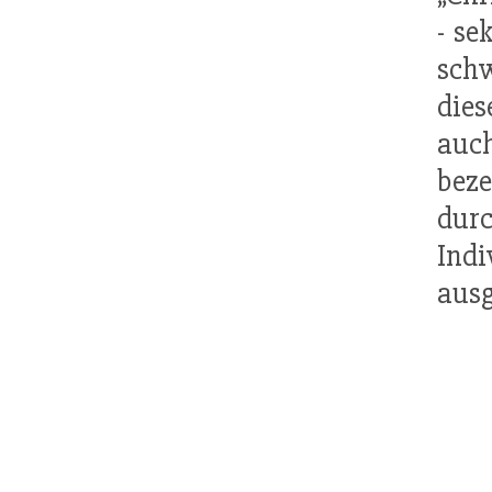
- se
schw
dies
auch
beze
durc
Indi
ausg