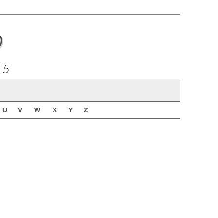
o
15
U
V
W
X
Y
Z