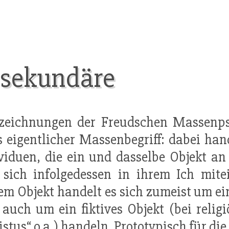
 sekundäre
ezeichnungen der Freudschen Massenpsy
s eigentlicher Massenbegriff: dabei ha
viduen, die ein und dasselbe Objekt an d
sich infolgedessen in ihrem Ich mitei
em Objekt handelt es sich zumeist um e
 auch um ein fiktives Objekt (bei relig
istus“ o.a.)
handeln
. Prototypisch für di