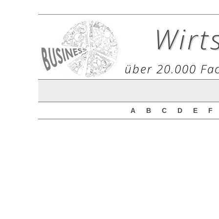
Wirt
über 20.000 Fac
A
B
C
D
E
F