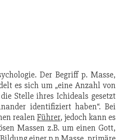
chologie. Der Begriff p. Masse,
ndelt es sich um „eine Anzahl von
ie Stelle ihres Ichideals gesetzt
nander identifiziert haben“. Bei
inen realen
Führer
, jedoch kann es
iösen Massen z.B. um einen Gott,
e Bildung einer p.n Masse, primäre