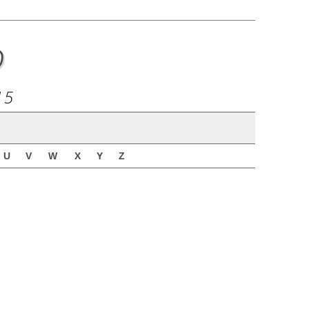
o
15
U
V
W
X
Y
Z