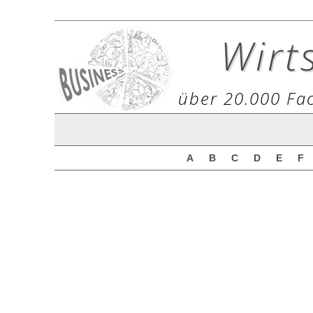
Wirt
über 20.000 Fac
A
B
C
D
E
F