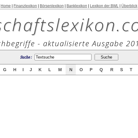
Home
|
Finanzlexikon
|
Börsenlexikon
|
Banklexikon
|
Lexikon der BWL
|
Überblick
schaftslexikon.c
hbegriffe - aktualisierte Ausgabe 20
Suche :
G
H
I
J
K
L
M
N
O
P
Q
R
S
T