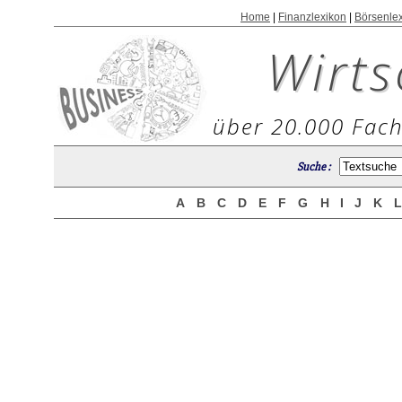
Home
|
Finanzlexikon
|
Börsenle
Wirts
über 20.000 Fach
Suche :
A
B
C
D
E
F
G
H
I
J
K