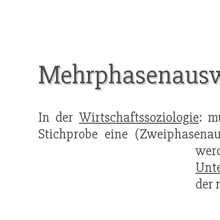
Mehrphasenaus
In der
Wirtschaftssoziologie
: m
Stichprobe eine (Zweiphasena
wer
Unt
der 