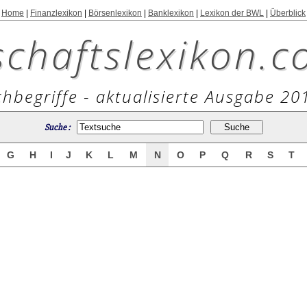
Home
|
Finanzlexikon
|
Börsenlexikon
|
Banklexikon
|
Lexikon der BWL
|
Überblick
schaftslexikon.c
hbegriffe - aktualisierte Ausgabe 20
Suche :
G
H
I
J
K
L
M
N
O
P
Q
R
S
T