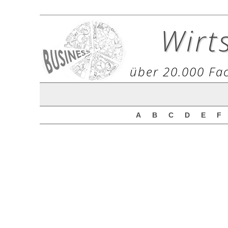
Wirt
über 20.000 Fac
A
B
C
D
E
F