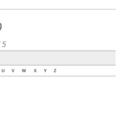
o
15
U
V
W
X
Y
Z