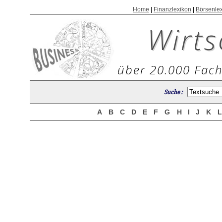
Home
|
Finanzlexikon
|
Börsenle
Wirts
über 20.000 Fach
Suche :
A
B
C
D
E
F
G
H
I
J
K