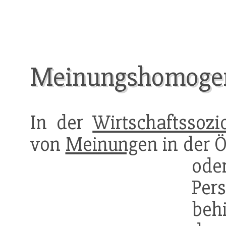
Meinungshomogen
In der
Wirtschaftssozi
von
Meinung
en in der Ö
ode
Per
beh