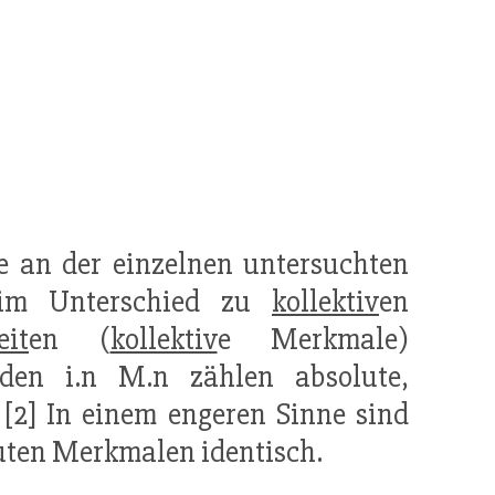
ie an der einzelnen untersuchten
m Unterschied zu
kollektiv
en
eit
en (
kollektiv
e Merkmale)
den i.n M.n zählen absolute,
[2] In einem engeren Sinne sind
uten Merkmalen identisch.