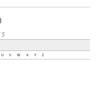
o
15
U
V
W
X
Y
Z