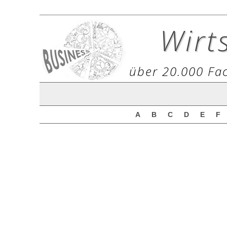
Wirt
über 20.000 Fac
A
B
C
D
E
F