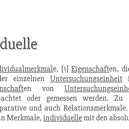
duelle
dividualmerkmal
e, [1]
Eigenschaft
en, d
der einzelnen
Untersuchungseinheit
i
nschaft
en von
Untersuchungseinh
bachtet oder gemessen werden. Zu 
arative und auch Relationsmerkmale. 
i.n Merkmale,
individuelle
mit den absol