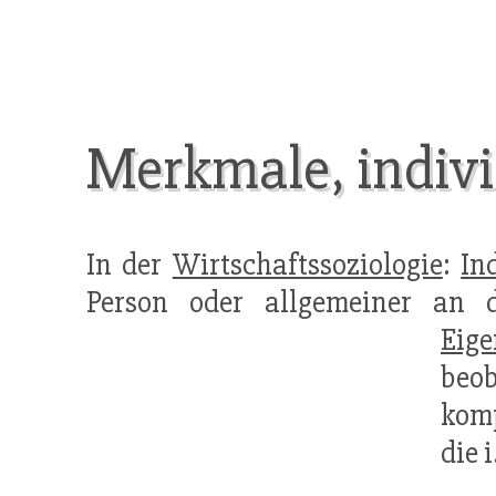
Merkmale, indivi
In der
Wirtschaftssoziologie
:
In
Person oder allgemeiner an 
Eige
beo
komp
die 