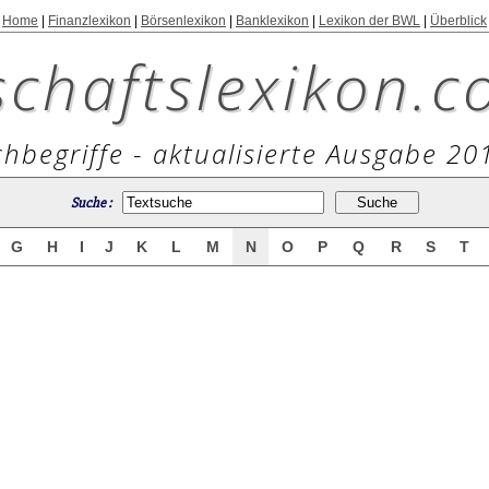
Home
|
Finanzlexikon
|
Börsenlexikon
|
Banklexikon
|
Lexikon der BWL
|
Überblick
schaftslexikon.c
hbegriffe - aktualisierte Ausgabe 20
Suche :
G
H
I
J
K
L
M
N
O
P
Q
R
S
T