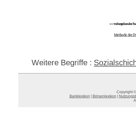
<< vorhergehender Fa
Methode der Di
Weitere Begriffe :
Sozialschich
Copyright ©
Banklexikon
|
Börsenlexikon
|
Nutzungs
A