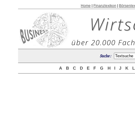
Home
|
Finanzlexikon
|
Börsenle
Wirts
über 20.000 Fach
Suche :
A
B
C
D
E
F
G
H
I
J
K