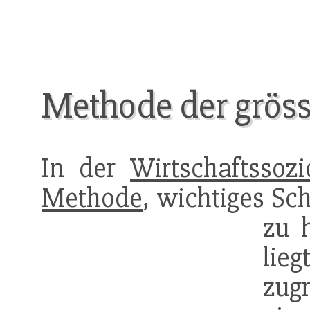
Methode der grös
In der
Wirtschaftssozi
Methode
, wichtiges Sc
zu 
lie
zug