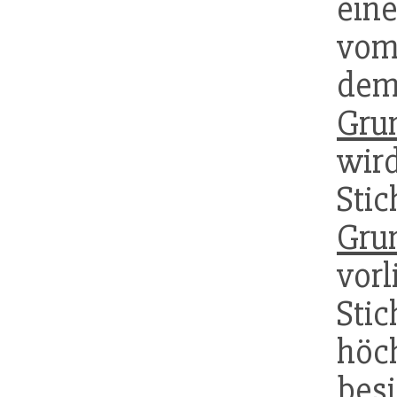
ein
vom
de
Gru
wird
St
Gru
vor
Sti
hö
besi