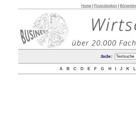
Home
|
Finanzlexikon
|
Börsenle
Wirts
über 20.000 Fach
Suche :
A
B
C
D
E
F
G
H
I
J
K