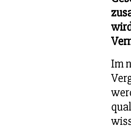
zus
wird
Verm
Im 
Ver
werd
qual
wis