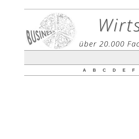
Wirt
über 20.000 Fac
A
B
C
D
E
F