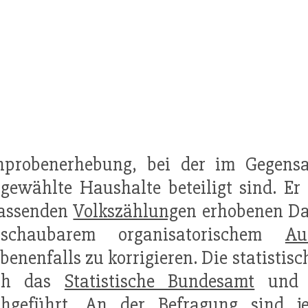
chprobenerhebung, bei der im Gegen
sgewählte Haushalte beteiligt sind. E
assenden
Volkszählung
en erhobenen Da
rschaubarem organisatorischem
Au
benenfalls zu korrigieren. Die statistis
ch das
Statistische Bundesamt
und d
chgeführt. An der Befragung sind 