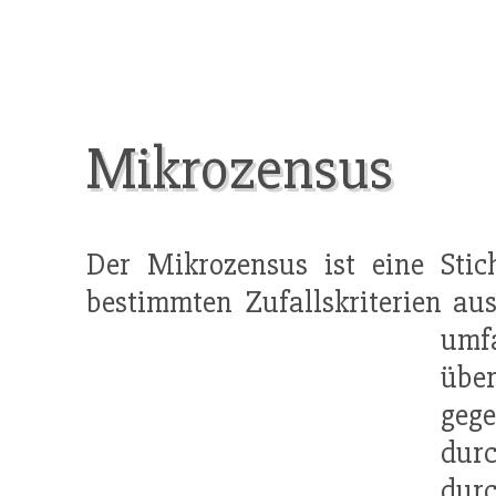
Mikrozensus
Der Mikrozensus ist eine Sti
bestimmten Zufallskriterien au
umf
übe
gege
dur
dur