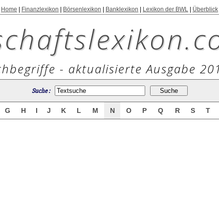
Home
|
Finanzlexikon
|
Börsenlexikon
|
Banklexikon
|
Lexikon der BWL
|
Überblick
schaftslexikon.c
hbegriffe - aktualisierte Ausgabe 20
Suche :
G
H
I
J
K
L
M
N
O
P
Q
R
S
T