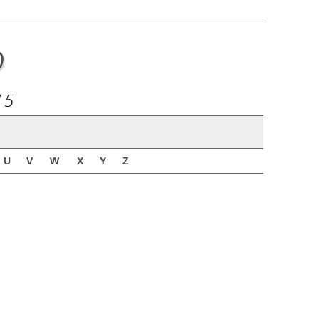
o
15
U
V
W
X
Y
Z