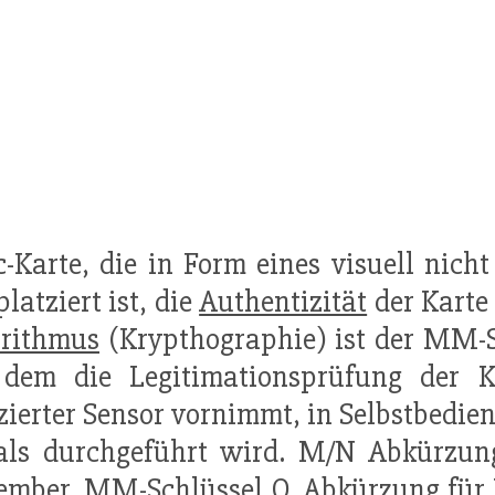
c-Karte, die in Form eines visuell nic
platziert ist, die
Authentizität
der Karte
orithmus
(Krypthographie) ist der MM-S
 dem die Legitimationsprüfung der 
zierter Sensor vornimmt, in Selbstbed
als durchgeführt wird. M/N Abkürzung
ember. MM-Schlüssel O. Abkürzung für