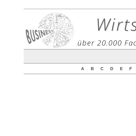
Wirt
über 20.000 Fac
A
B
C
D
E
F