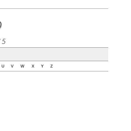
o
15
U
V
W
X
Y
Z