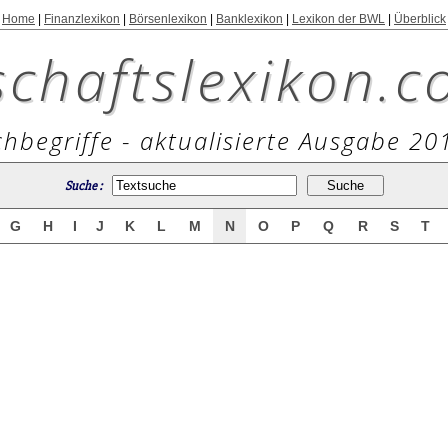
Home
|
Finanzlexikon
|
Börsenlexikon
|
Banklexikon
|
Lexikon der BWL
|
Überblick
schaftslexikon.c
hbegriffe - aktualisierte Ausgabe 20
Suche :
G
H
I
J
K
L
M
N
O
P
Q
R
S
T