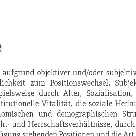
e
e aufgrund objektiver und/oder subjekti
ichkeit zum Positionswechsel. Subjek
pielsweise durch Alter, Sozialisation
titutionelle Vitalität, die soziale Herk
nomischen und demographischen Str
t- und Herrschaftsverhältnisse, durch d
fügung
stehenden
Position
en und die Art