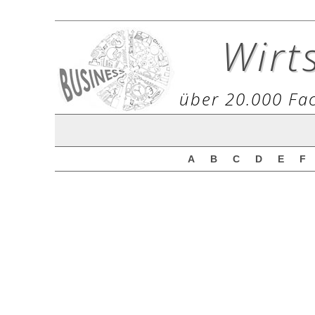
Wirt
über 20.000 Fac
A
B
C
D
E
F