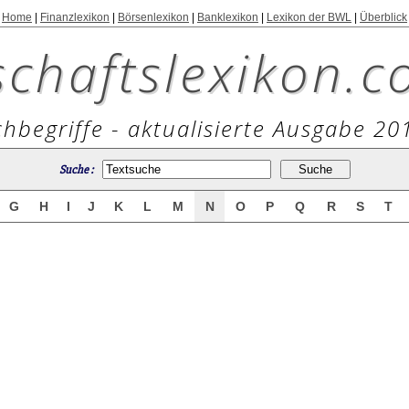
Home
|
Finanzlexikon
|
Börsenlexikon
|
Banklexikon
|
Lexikon der BWL
|
Überblick
schaftslexikon.c
hbegriffe - aktualisierte Ausgabe 20
Suche :
G
H
I
J
K
L
M
N
O
P
Q
R
S
T