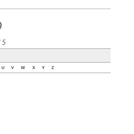
o
15
U
V
W
X
Y
Z