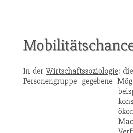
Mobilitätschanc
In der
Wirtschaftssoziologie
: di
Personengruppe gegebene Mögl
beis
kons
öko
Mach
Ver