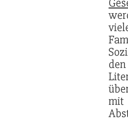
Gese
wer
vie
Fam
Sozi
den
Lit
übe
m
Abs