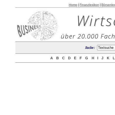
Home
|
Finanzlexikon
|
Börsenle
Wirts
über 20.000 Fach
Suche :
A
B
C
D
E
F
G
H
I
J
K