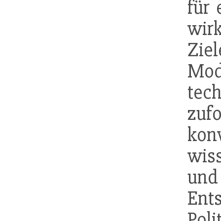
für 
wir
Zie
Mod
tech
zu
kon
wis
und
Ent
Poli