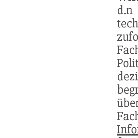
d.n
tech
zuf
Fa
Poli
dez
be
übe
Fa
Inf