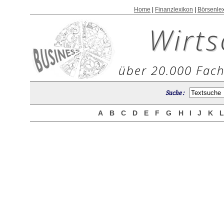
Home
|
Finanzlexikon
|
Börsenle
Wirts
über 20.000 Fach
Suche :
A
B
C
D
E
F
G
H
I
J
K