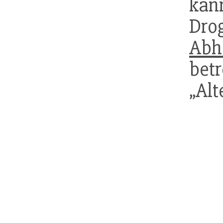
kann
Dro
Abh
bet
„Alt