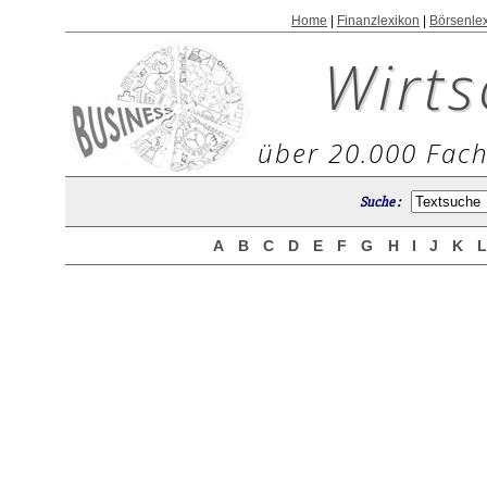
Home
|
Finanzlexikon
|
Börsenle
Wirts
über 20.000 Fach
Suche :
A
B
C
D
E
F
G
H
I
J
K