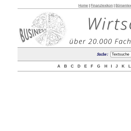
Home
|
Finanzlexikon
|
Börsenle
Wirts
über 20.000 Fach
Suche :
A
B
C
D
E
F
G
H
I
J
K