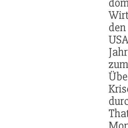
do
Wir
den
USA
Jah
z
Übe
Kri
dur
Th
Mon