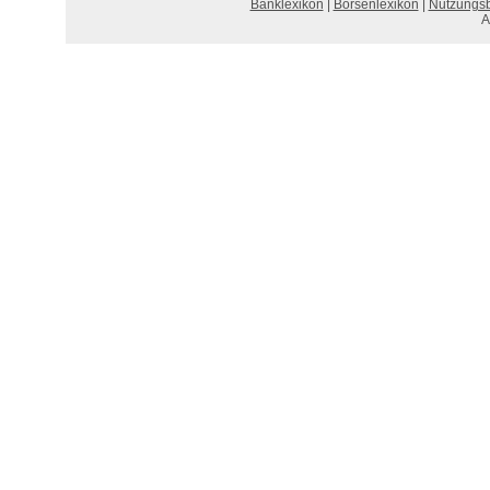
Banklexikon
|
Börsenlexikon
|
Nutzungs
A