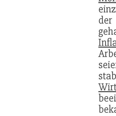
ein
de
geh
Infl
Arb
seie
sta
Wirt
be
be