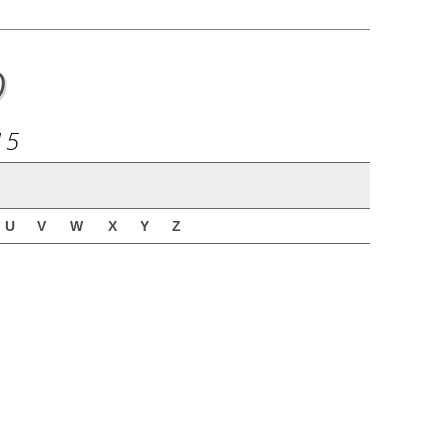
o
15
U
V
W
X
Y
Z