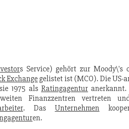
nvestor
s Service) gehört zur Moody\'s
ck Exchange
gelistet ist (MCO). Die US-
sie 1975 als
Ratingagentur
anerkannt. 
tweiten Finanzzentren vertreten un
rbeiter
. Das
Unternehmen
kooper
ingagentur
en.