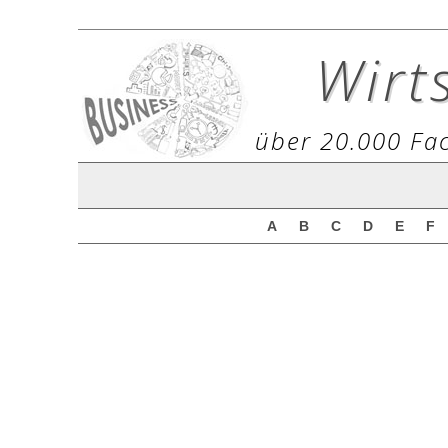
Wirt
über 20.000 Fac
A
B
C
D
E
F