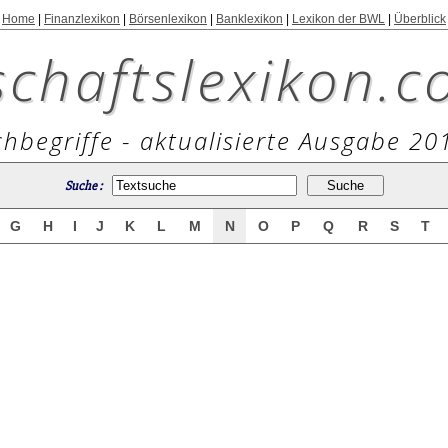
Home
|
Finanzlexikon
|
Börsenlexikon
|
Banklexikon
|
Lexikon der BWL
|
Überblick
schaftslexikon.c
hbegriffe - aktualisierte Ausgabe 20
Suche :
G
H
I
J
K
L
M
N
O
P
Q
R
S
T