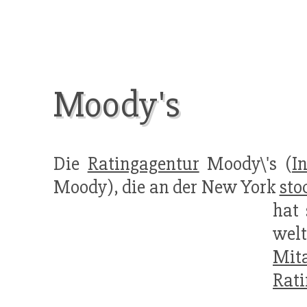
Moody's
Die
Ratingagentur
Moody\'s (
I
Moody), die an der New York
sto
hat 
wel
Mita
Rat