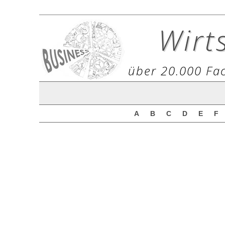
Wirt
über 20.000 Fac
A
B
C
D
E
F