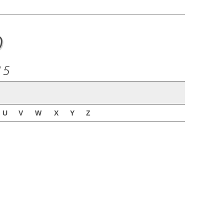
o
15
U
V
W
X
Y
Z