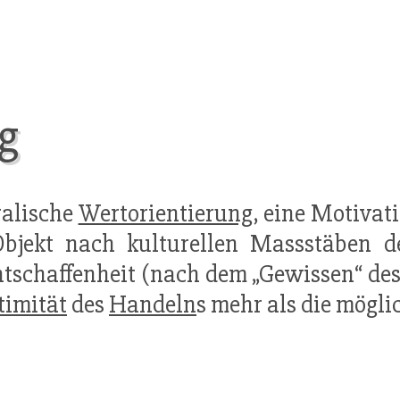
g
ralische
Wertorientierung
, eine Motivat
bjekt nach kulturellen Massstäben der
tschaffenheit (nach dem „Gewissen“ des 
timität
des
Handeln
s mehr als die mögl