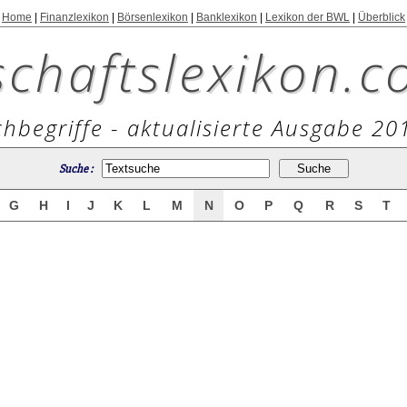
Home
|
Finanzlexikon
|
Börsenlexikon
|
Banklexikon
|
Lexikon der BWL
|
Überblick
schaftslexikon.c
hbegriffe - aktualisierte Ausgabe 20
Suche :
G
H
I
J
K
L
M
N
O
P
Q
R
S
T