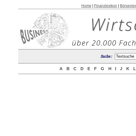
Home
|
Finanzlexikon
|
Börsenle
Wirts
über 20.000 Fach
Suche :
A
B
C
D
E
F
G
H
I
J
K