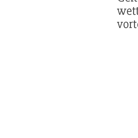
wet
vort