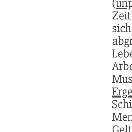
(
unp
Zei
si
ab
Leb
Arb
Mus
Erg
Schi
Me
Ge