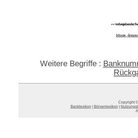
<< vorhergehender Fa
Musse, demons
Weitere Begriffe :
Banknum
Rückg
Copyright ©
Banklexikon
|
Börsenlexikon
|
Nutzungs
A