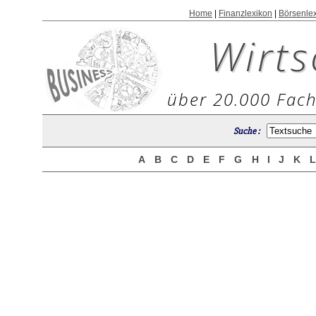
Home
|
Finanzlexikon
|
Börsenle
Wirts
über 20.000 Fach
Suche :
A
B
C
D
E
F
G
H
I
J
K