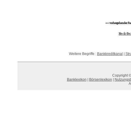
<< vorhergehender Fa
Neck-Be
Weitere Begriffe :
Bankkreditkanal
|
Str
Copyright ©
Banklexikon
|
Börsenlexikon
|
Nutzungs
A