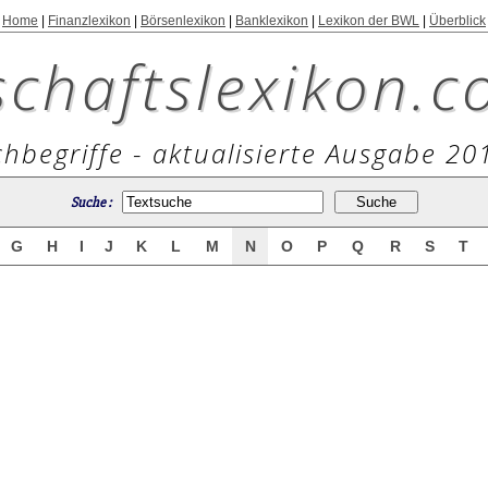
Home
|
Finanzlexikon
|
Börsenlexikon
|
Banklexikon
|
Lexikon der BWL
|
Überblick
schaftslexikon.c
hbegriffe - aktualisierte Ausgabe 20
Suche :
G
H
I
J
K
L
M
N
O
P
Q
R
S
T