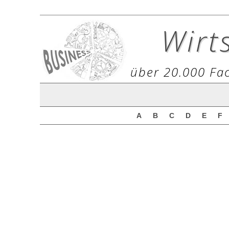
Wirt
über 20.000 Fac
A
B
C
D
E
F