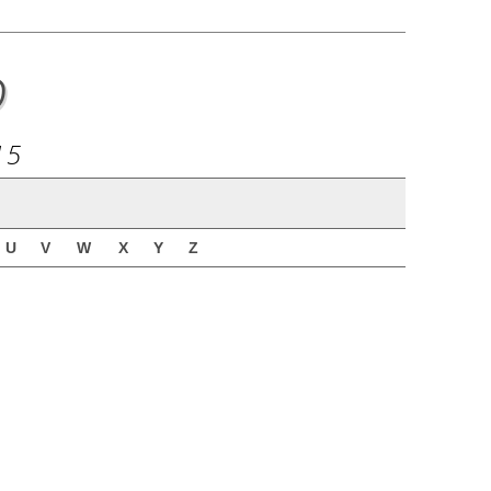
o
15
U
V
W
X
Y
Z