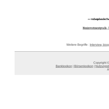
<< vorhergehender Fa
Noninvestmentgrade, -
Weitere Begriffe :
Interview, bio
Copyright ©
Banklexikon
|
Börsenlexikon
|
Nutzungs
A