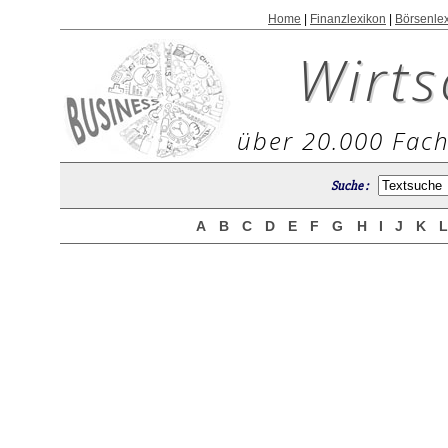
Home
|
Finanzlexikon
|
Börsenle
Wirts
über 20.000 Fach
Suche :
A
B
C
D
E
F
G
H
I
J
K