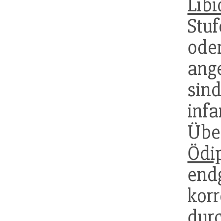
Libi
Stu
ode
ang
si
inf
Ü
Ödi
end
korr
du