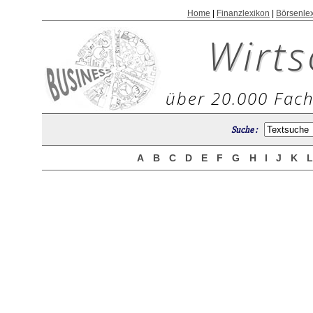
Home
|
Finanzlexikon
|
Börsenle
Wirts
über 20.000 Fach
Suche :
A
B
C
D
E
F
G
H
I
J
K