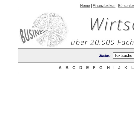
Home
|
Finanzlexikon
|
Börsenle
Wirts
über 20.000 Fach
Suche :
A
B
C
D
E
F
G
H
I
J
K