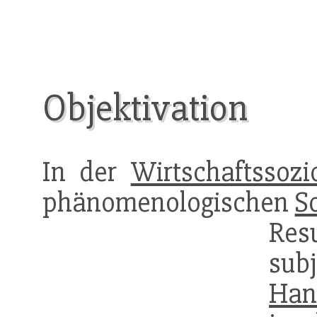
Objektivation
In der
Wirtschaftssozi
phänomenologischen
S
Resu
su
Han