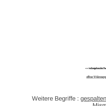
<< vorhergehender Fa
offene Währungsp
Weitere Begriffe :
gespalte
Mism