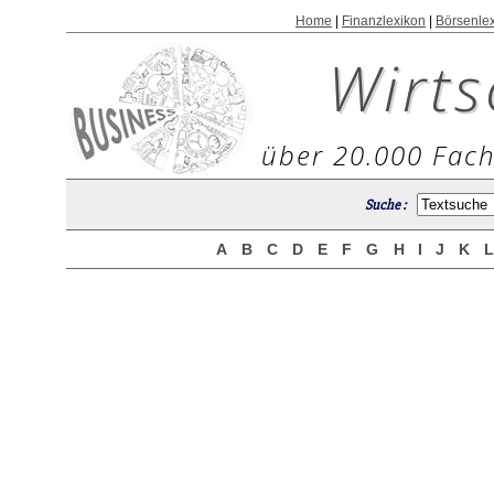
Home
|
Finanzlexikon
|
Börsenle
Wirts
über 20.000 Fach
Suche :
A
B
C
D
E
F
G
H
I
J
K