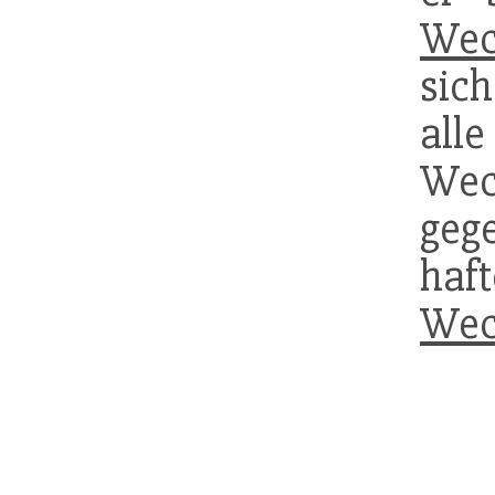
Wec
sic
a
Wech
ge
ha
Wec