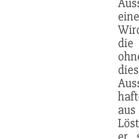
Aus
ei
Wird
die
ohne
di
Aus
haf
aus
Lös
er 