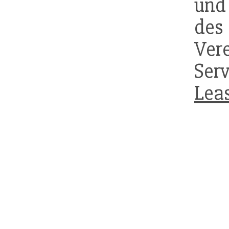
un
Ver
Ser
Lea