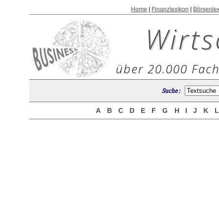
Home
|
Finanzlexikon
|
Börsenle
Wirts
über 20.000 Fach
Suche :
A
B
C
D
E
F
G
H
I
J
K