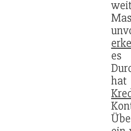
we
Mas
unv
erk
es 
Dur
hat
Kred
K
Übe