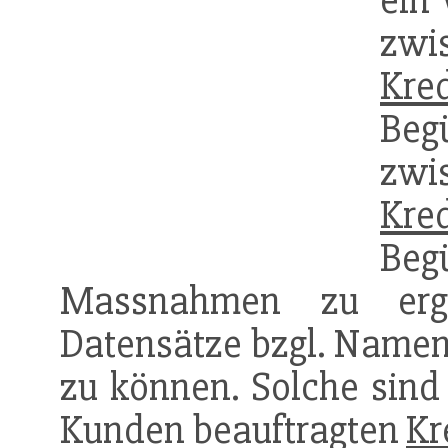
ein
zwi
Kred
Begü
zwi
Kred
Be
Massnahmen zu ergr
Datensätze bzgl. Nam
zu können. Solche sind
Kunden beauftragten
Kr