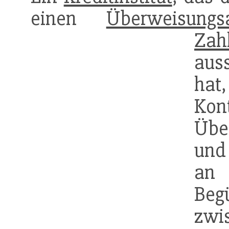
einen
Überweisungsa
Zah
aus
hat
Kon
Übe
und 
a
Be
zwi