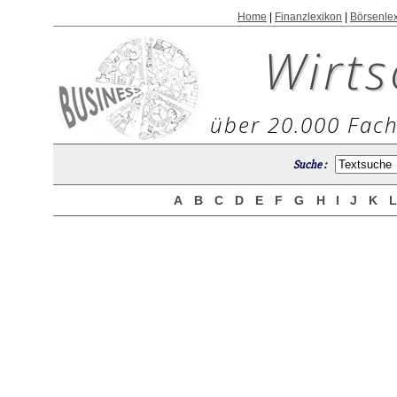
Home
|
Finanzlexikon
|
Börsenle
Wirts
über 20.000 Fach
Suche :
A
B
C
D
E
F
G
H
I
J
K